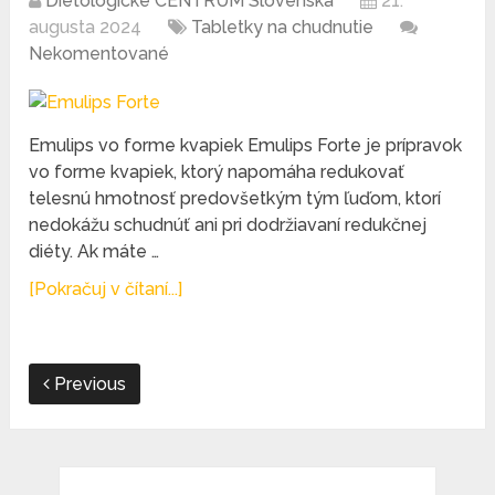
Dietologické CENTRUM Slovenska
21.
augusta 2024
Tabletky na chudnutie
Nekomentované
Emulips vo forme kvapiek Emulips Forte je prípravok
vo forme kvapiek, ktorý napomáha redukovať
telesnú hmotnosť predovšetkým tým ľuďom, ktorí
nedokážu schudnúť ani pri dodržiavaní redukčnej
diéty. Ak máte …
[Pokračuj v čítaní...]
Previous