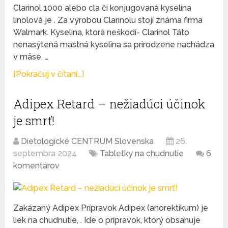
Clarinol 1000 alebo cla či konjugovaná kyselina
linolová je . Za výrobou Clarinolu stojí známa firma
Walmark. Kyselina, ktorá neškodí- Clarinol Táto
nenasýtená mastná kyselina sa prirodzene nachádza
v mäse, …
[Pokračuj v čítaní...]
Adipex Retard – nežiadúci účinok
je smrť!
Dietologické CENTRUM Slovenska
26.
septembra 2024
Tabletky na chudnutie
6
komentárov
Zakázaný Adipex Prípravok Adipex (anorektikum) je
liek na chudnutie, . Ide o prípravok, ktorý obsahuje