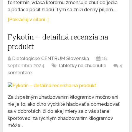
fentermin, vďaka ktorému zmenšuje chuť do jedla
a potláča pocit hladu. Tým sa zníži denný príjem …
[Pokračuj v čítaní...]
Fykotin – detailná recenzia na
produkt
Dietologické CENTRUM Slovenska
18.
septembra 2024
Tabletky na chudnutie
4
komentáre
Za úspešným zhadzovaním kilogramov možno ani
nie je to, ako dlho vydržíte hladovať a obmedzovať
sa v dobrotách, či do akej miery sa z vás stane
športovec, za rýchlym zhadzovaním kilogramov
môže …