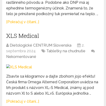
rastlinného pôvodu a Podobne ako DNP má aj
ephedrine termogenézny účinok. Znamená to, že
telo je prinútené podkožný tuk premieňať na teplo. …
[Pokračuj v čítaní...]
XLS Medical
Dietologické CENTRUM Slovenska
2.
septembra 2024
Tabletky na chudnutie
Nekomentované
Zbavte sa kilogramov a dajte zbohom jojo efektu!
Česká firma Omega Alterned Corporation uvádza na
trh produkt s názvom XL-S Medical, známy aj pod
názvom Xl to S alebo XL>S. Európska jednotka …
[Pokračuj v čítaní...]