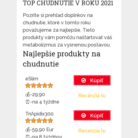
TOP CHUDNUTIE V ROKU 2021
Pozrite si prehľad doplnkov na
chudnutie, ktoré v tomto roku
považujeme za najlepšie. Tieto
produkty vám pomôžu naštartovať váš
metabolizmus za vysnenou postavou.
Najlepšie produkty na
chudnutie
eSlim
Kúpiť
💰-29,90
Recenzia tu
⏰-na 4 týždne
TriApidix300
Kúpiť
💰-59,90 Eur
Recenzia tu
⏰-na 8 týždňov